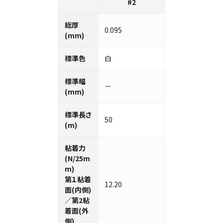
#2
総厚
0.095
(mm)
標準色
白
標準幅
－
(mm)
標準⻑さ
50
(m)
粘着力
(N/25m
m)
第１粘着
12.20
面(内側)
／第2粘
着面(外
側)