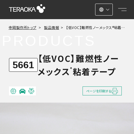
日本語
寺岡製作所トップ
製品情報
【低VOC】難燃性ノーメックス®粘着
ENGLISH
テープ No.5661
PRODUCTS
中文
【低VOC】難燃性ノー
5661
メックス
粘着テープ
®
ページを印刷する