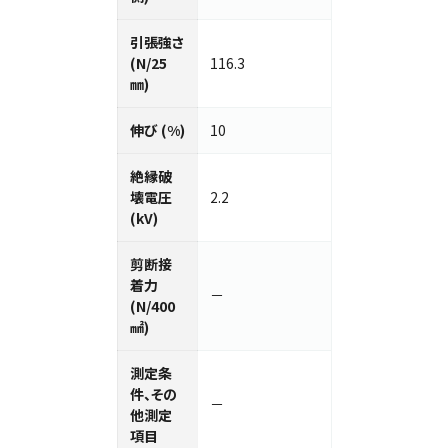
引張強さ
(N/25
116.3
㎜)
伸び (%)
10
絶縁破
壊電圧
2.2
(kV)
剪断接
着力
－
(N/400
㎟)
測定条
件、その
－
他測定
項目