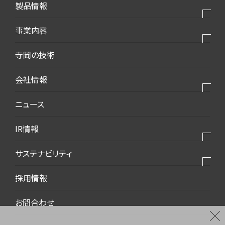
製品情報
製品⼀覧
事業内容
モバイル・デバイス
私たちの事業
寺岡の技術
モビリティ・新エネルギー
私たちの製品
会社情報
生活・梱包
私たちの強み
インフラ・建築
会社情報トップ
ニュース
2025VISION
環境・エコ
会社概要
IR情報
ダウンロード資料
代表挨拶
IR情報トップ
サステナビリティ
事業所案内
トップメッセージ
沿革
サステナビリティトップ
採用情報
中期経営計画
コーポレートマーク
環境社会トピックス
お問合わせ
株主総会
品質
財務ハイライト