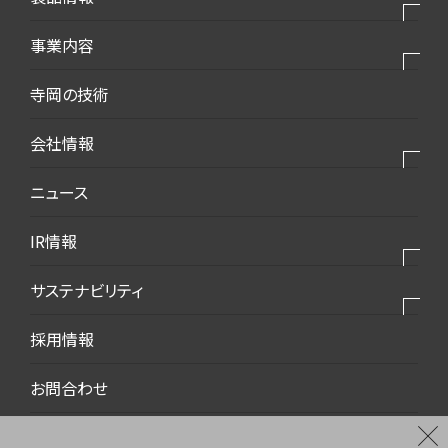
製品⼀覧
事業内容
モバイル・デバイス
私たちの事業
寺岡の技術
モビリティ・新エネルギー
私たちの製品
会社情報
生活・梱包
私たちの強み
インフラ・建築
会社情報トップ
ニュース
2025VISION
環境・エコ
会社概要
IR情報
ダウンロード資料
代表挨拶
IR情報トップ
サステナビリティ
事業所案内
トップメッセージ
沿革
サステナビリティトップ
採用情報
中期経営計画
コーポレートマーク
環境社会トピックス
お問合わせ
株主総会
品質
財務ハイライト
環境