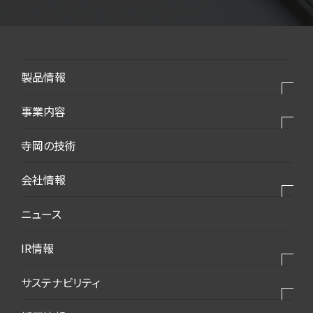
製品情報
製品⼀覧
事業内容
モバイル・デバイス
私たちの事業
寺岡の技術
モビリティ・新エネルギー
私たちの製品
会社情報
生活・梱包
私たちの強み
インフラ・建築
会社情報トップ
ニュース
2025VISION
環境・エコ
会社概要
IR情報
ダウンロード資料
代表挨拶
IR情報トップ
サステナビリティ
事業所案内
トップメッセージ
沿革
サステナビリティトップ