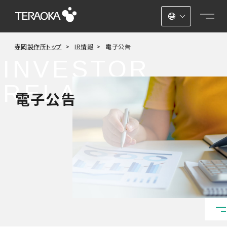
日本語
寺岡製作所トップ
IR情報
電子公告
ENGLISH
INVESTOR
中文
RELATIONS
電子公告