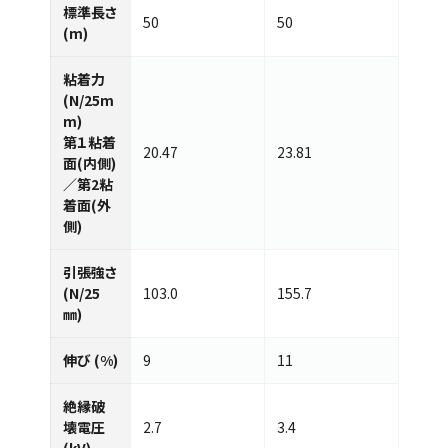
標準⻑さ
50
50
(m)
粘着力
(N/25m
m)
第１粘着
20.47
23.81
面(内側)
／第2粘
着面(外
側)
引張強さ
(N/25
103.0
155.7
㎜)
伸び (%)
9
11
絶縁破
壊電圧
2.7
3.4
(kV)