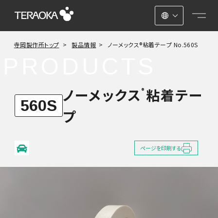
日本語
寺岡製作所トップ
製品情報
ノーメックス®粘着テープ No.560S
ENGLISH
PRODUCTS
中文
ノーメックス
粘着テー
®
560S
プ
ページを印刷する