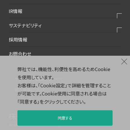
環境・エコ
会社概要
IR情報
ダウンロード資料
代表挨拶
IR情報トップ
サステナビリティ
事業所案内
トップメッセージ
沿革
サステナビリティトップ
採用情報
中期経営計画
コーポレートマーク
環境社会トピックス
お問合わせ
株主総会
品質
財務ハイライト
環境
弊社では、機能性、利便性を高めるためCookie
株式情報
を使用しています。
安全衛生
サイトのご利用条件について
IRカレンダー
お客様は、「Cookie設定」で詳細を管理すること
CSR
個人情報について
が可能です。Cookie使用に同意される場合は
アニュアルレポート
エコ製品・技術
「同意する」をクリックしてください。
電子公告
健康経営
コーポレート・ガバナンス
同意する
Teraoka Seisakusho co.,Ltd.
All rights reserved.
決算短信