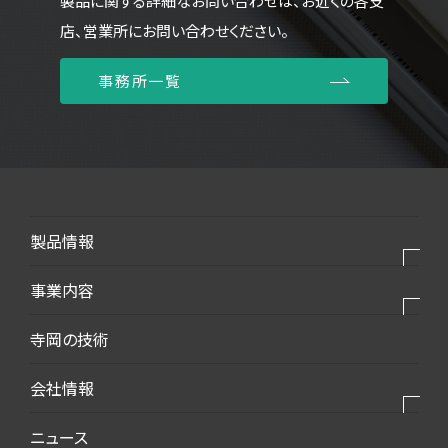
製品に関する詳細なお問い合わせは、お近くの各支
店、営業所にお問い合わせください。
事務所一覧
製品情報
製品⼀覧
事業内容
モバイル・デバイス
私たちの事業
寺岡の技術
モビリティ・新エネルギー
私たちの製品
会社情報
生活・梱包
私たちの強み
インフラ・建築
会社情報トップ
ニュース
2025VISION