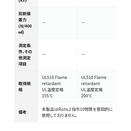
剪断接
着力
－
－
(N/400
㎟)
測定条
件、その
－
－
他測定
項目
UL510 Flame
UL510 Flame
取得規
retardant
retardant
格
UL温度定格
UL温度定格
155℃
200℃
本製品はRohs２指令10物質を意図的に
備考
使用しておりません。