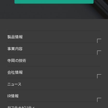
製品情報
製品⼀覧
事業内容
モバイル・デバイス
私たちの事業
寺岡の技術
モビリティ・新エネルギー
私たちの製品
会社情報
生活・梱包
私たちの強み
インフラ・建築
会社情報トップ
ニュース
2025VISION
環境・エコ
会社概要
IR情報
ダウンロード資料
代表挨拶
IR情報トップ
サステナビリティ
事業所案内