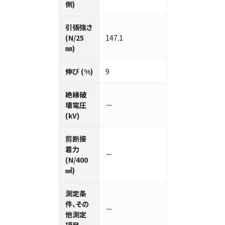
側)
引張強さ
(N/25
147.1
㎜)
伸び (%)
9
絶縁破
壊電圧
－
(kV)
剪断接
着力
－
(N/400
㎟)
測定条
件、その
－
他測定