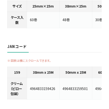
サイズ
25mm×25m
38mm×25m
50mm
ケース入
60巻
48巻
30巻
数
JANコード
図表は横にスクロールできます。
159
38mm x 25M
50mm x 25M
60mm 
クリーム
（ピロー
4964833159426
4964833159501
4964833
包装）