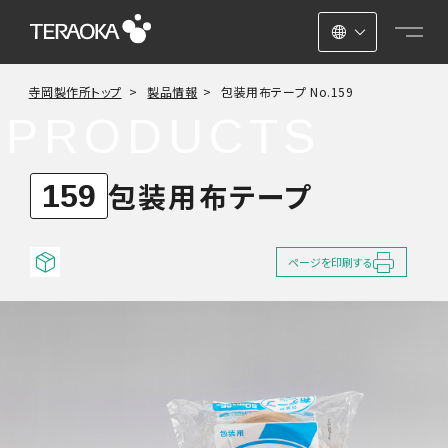
日本語
寺岡製作所トップ
製品情報
包装用布テープ No.159
ENGLISH
PRODUCTS
中文
包装用布テープ
159
ページを印刷する