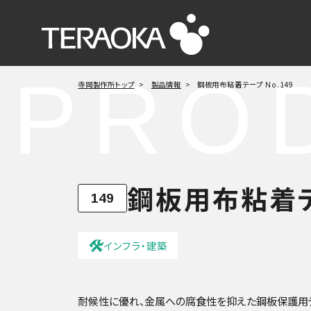
PRO
寺岡製作所トップ
製品情報
鋼板用布粘着テープ No.149
鋼板用布粘着
149
インフラ・建築
耐候性に優れ、金属への腐食性を抑えた鋼板保護用