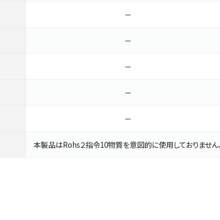
－
－
－
－
－
本製品はRohs２指令10物質を意図的に使用しておりません