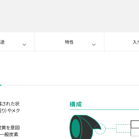
途
特性
入
構成
露された状
り）やメク
硫黄を意図
、一般炭素