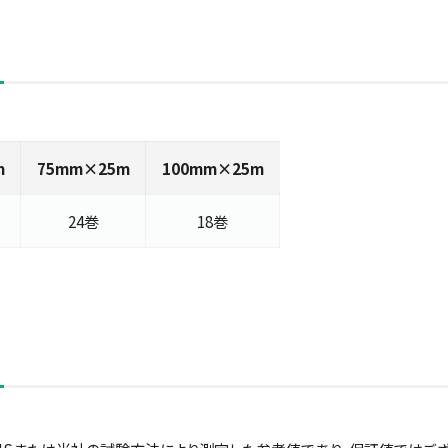
m
75mm×25m
100mm×25m
24巻
18巻