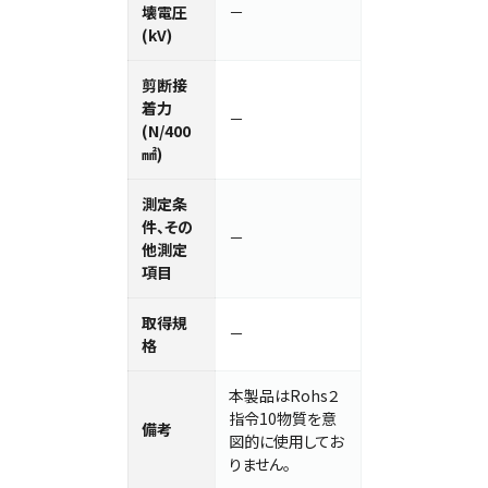
壊電圧
－
(kV)
剪断接
着力
－
(N/400
㎟)
測定条
件、その
－
他測定
項目
取得規
－
格
本製品はRohs２
指令10物質を意
備考
図的に使用してお
りません。