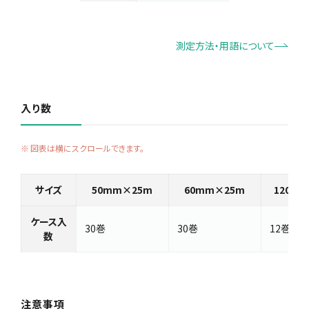
測定方法・用語について
入り数
図表は横にスクロールできます。
サイズ
50mm×25m
60mm×25m
120m
ケース入
30巻
30巻
12巻
数
注意事項