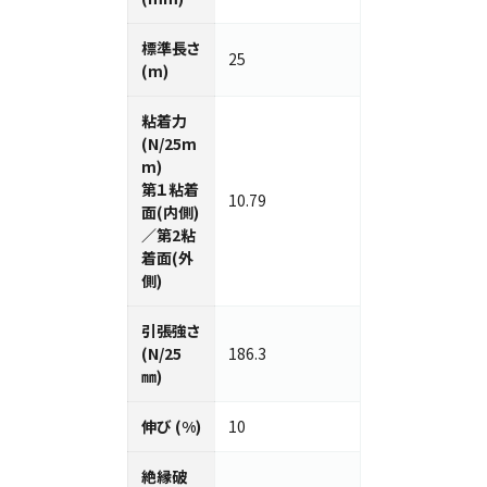
標準⻑さ
25
(m)
粘着力
(N/25m
m)
第１粘着
10.79
面(内側)
／第2粘
着面(外
側)
引張強さ
(N/25
186.3
㎜)
伸び (%)
10
絶縁破