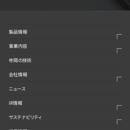
製品情報
製品⼀覧
事業内容
モバイル・デバイス
私たちの事業
寺岡の技術
モビリティ・新エネルギー
私たちの製品
会社情報
生活・梱包
私たちの強み
インフラ・建築
会社情報トップ
ニュース
2025VISION
環境・エコ
会社概要
IR情報
ダウンロード資料
代表挨拶
IR情報トップ
サステナビリティ
事業所案内
トップメッセージ
沿革
サステナビリティトップ