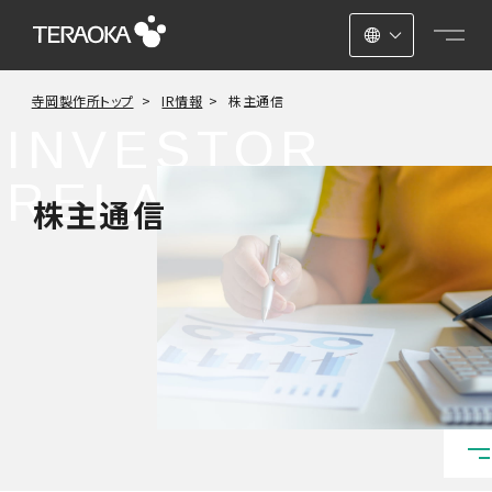
日本語
寺岡製作所トップ
IR情報
株主通信
ENGLISH
INVESTOR
中文
RELATIONS
株主通信