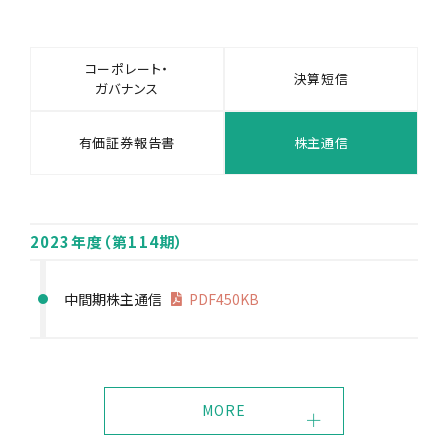
トップメッセージ
コーポレート・
決算短信
中期経営計画
ガバナンス
財務ハイライト
有価証券報告書
株主通信
アニュアルレポート
電子公告
2023年度（第114期）
中間期株主通信
PDF450KB
IRライブラリ
コーポレート・ガバナンス
決算短信
有価証券報告書
MORE
株主通信