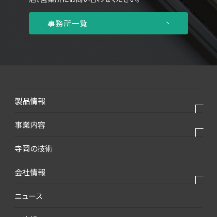
事務所一覧
製品情報
製品⼀覧
事業内容
モバイル・デバイス
私たちの事業
寺岡の技術
モビリティ・新エネルギー
私たちの製品
会社情報
生活・梱包
私たちの強み
インフラ・建築
会社情報トップ
ニュース
2025VISION
環境・エコ
会社概要