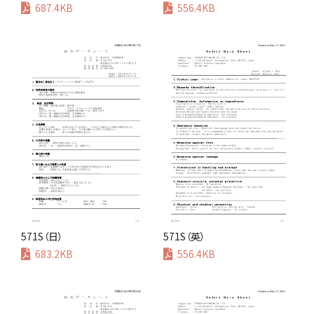
687.4KB
556.4KB
571S（日）
571S（英）
683.2KB
556.4KB