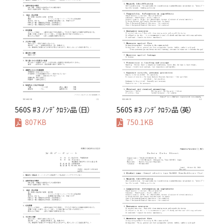
560S #3 ﾉﾝﾃﾞｸﾛﾗﾝ品（日）
560S #3 ﾉﾝﾃﾞｸﾛﾗﾝ品（英）
807KB
750.1KB