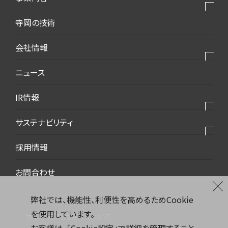
モバイル・デバイス
私たちの事業
寺岡の技術
モビリティ・新エネルギー
私たちの製品
会社情報
生活・梱包
私たちの強み
インフラ・建築
会社情報トップ
ニュース
2025VISION
環境・エコ
会社概要
IR情報
ダウンロード資料
代表挨拶
IR情報トップ
サステナビリティ
事業所案内
トップメッセージ
沿革
サステナビリティトップ
採用情報
中期経営計画
コーポレートマーク
環境社会トピックス
お問合わせ
株主総会
品質
財務ハイライト
環境
弊社では、機能性、利便性を高めるためCookie
株式情報
を使用しています。
安全衛生
サイトのご利用条件について
IRカレンダー