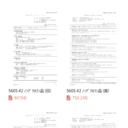
560S #2 ﾉﾝﾃﾞｸﾛﾗﾝ品（日）
560S #2 ﾉﾝﾃﾞｸﾛﾗﾝ品（英）
807KB
750.1KB